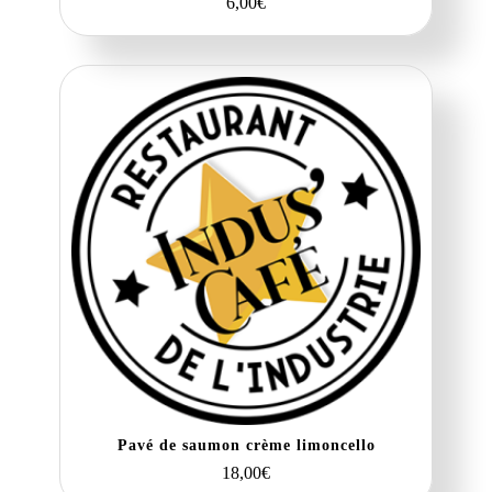
6,00
€
Pavé de saumon crème limoncello
18,00
€