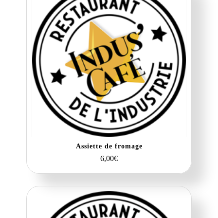
Assiette de fromage
6,00
€