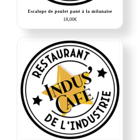
Escalope de poulet pané à la milanaise
18,00
€