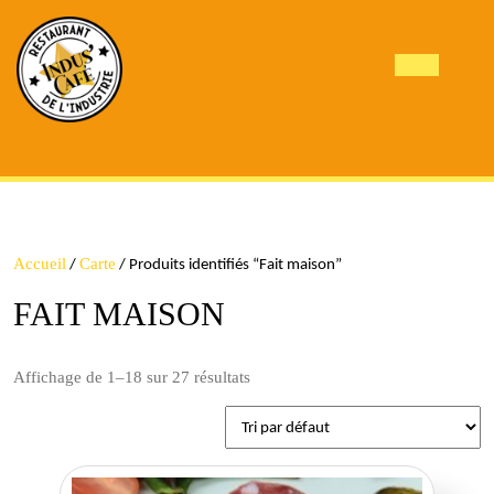
Skip
to
content
Open
Butto
Accueil
Carte
/
/ Produits identifiés “Fait maison”
FAIT MAISON
Affichage de 1–18 sur 27 résultats