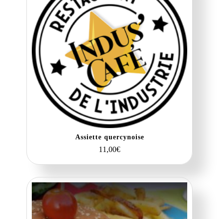
Assiette quercynoise
11,00
€