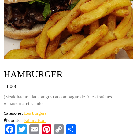
HAMBURGER
11,00
€
(Steak haché black angus) accompagné de frites fraîches
« maison » et salade
Les burgers
Catégorie :
Fait maison
Étiquette :
Fa
T
E
Pi
C
Pa