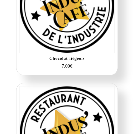
Chocolat liégeois
7,00
€