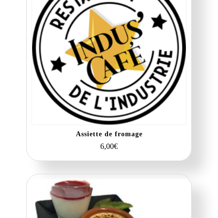
Assiette de fromage
6,00
€