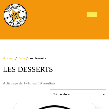
Skip
to
content
Open
Butto
Accueil
Carte
/
/ Les desserts
LES DESSERTS
Affichage de 1–18 sur 19 résultats