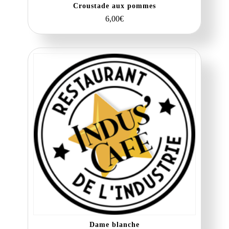
Croustade aux pommes
6,00
€
Dame blanche