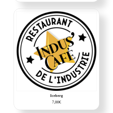
Iceberg
7,00
€