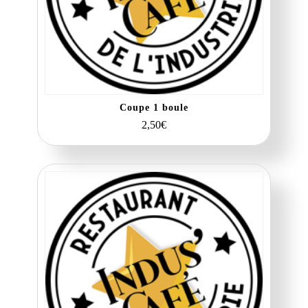
Coupe 1 boule
2,50
€