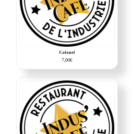
Colonel
7,00
€