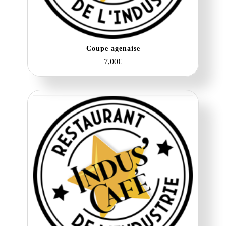
Coupe agenaise
7,00
€