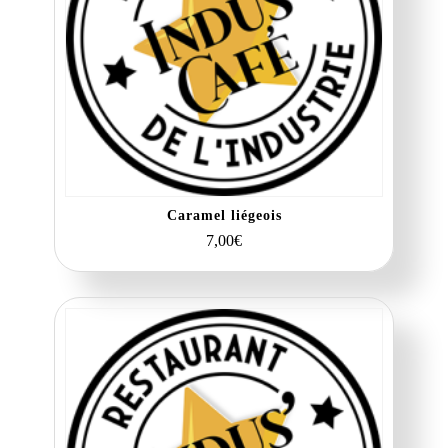
Caramel liégeois
7,00
€