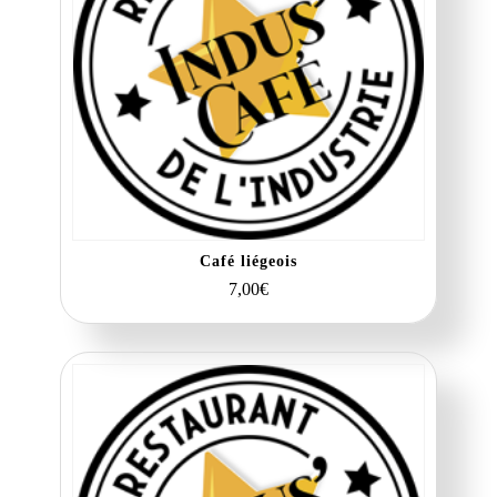
Café liégeois
7,00
€