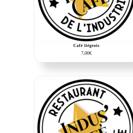
Café liégeois
7,00
€