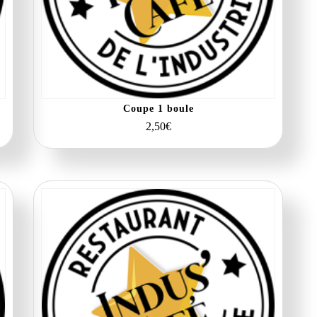
Coupe 1 boule
2,50
€