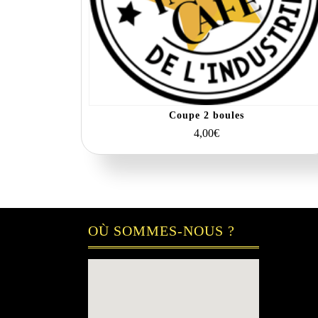
Coupe 2 boules
4,00
€
OÙ SOMMES-NOUS ?