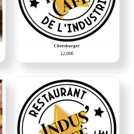
Cheesburger
12,00
€