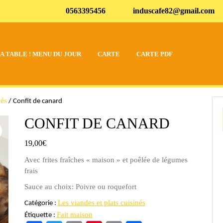
0563395456
induscafe82@gmail.com
A TABLE ! MENU DU JOUR
CARTE
CARTE PDF
nés
/ Confit de canard
CONFIT DE CANARD
19,00
€
Avec frites fraîches « maison » et poêlée de légumes
frais
Sauce au choix: Poivre ou roquefort
Les viandes et plats cuisinés
Catégorie :
Fait maison
Étiquette :