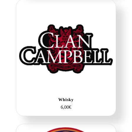
Whisky
6,00
€