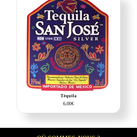
Téquila
6,00
€