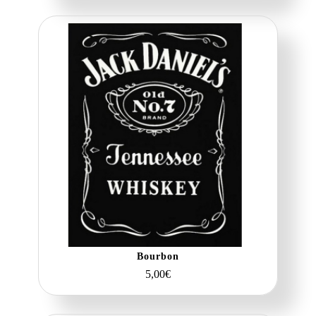
Bourbon
5,00
€