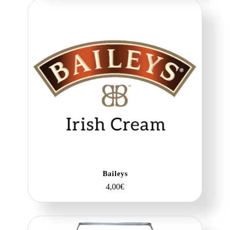
Baileys
4,00
€