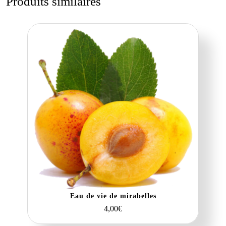
Produits similaires
ok
r
es
Li
er
t
nk
Eau de vie de mirabelles
4,00
€