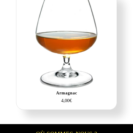
Armagnac
4,00
€