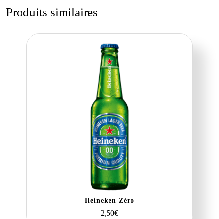
bo
tte
ail
er
y
ag
Produits similaires
ok
r
es
Li
er
t
nk
Heineken Zéro
2,50
€