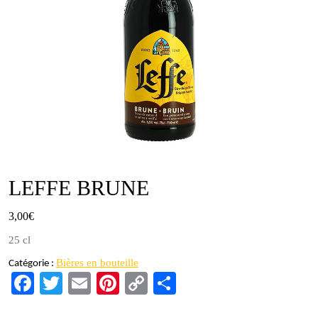
LEFFE BRUNE
3,00
€
25 cl
Bières en bouteille
Catégorie :
Fa
T
E
Pi
C
Pa
ce
wi
m
nt
op
rt